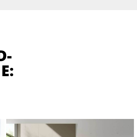
D-
E: