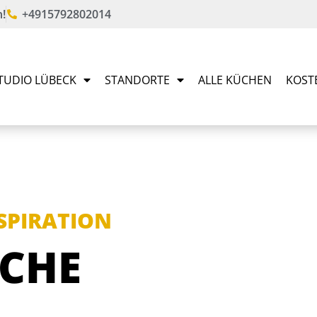
!
+4915792802014
TUDIO LÜBECK
STANDORTE
ALLE KÜCHEN
KOST
NSPIRATION
CHE