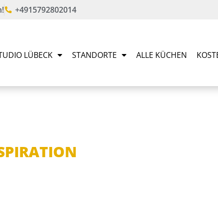
!
+4915792802014
TUDIO LÜBECK
STANDORTE
ALLE KÜCHEN
KOST
NSPIRATION