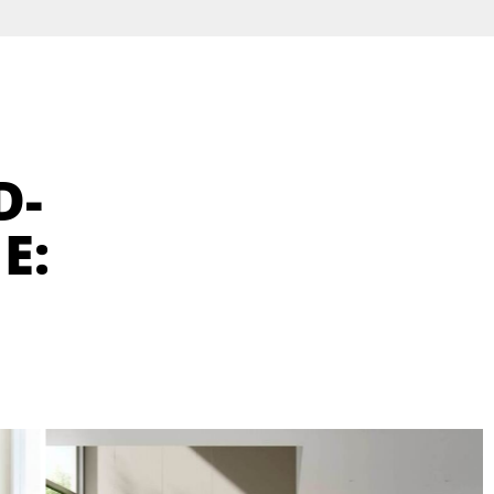
D-
E: