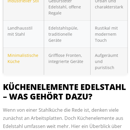
Industrieller Stil
Gebürsteter
Urban und
Edelstahl, offene
charakterstark
Regale
Landhausstil
Edelstahlspüle,
Rustikal mit
mit Stahl
traditionelle
modernem
Geräte
Touch
Minimalistische
Grifflose Fronten,
Aufgeräumt
Küche
integrierte Geräte
und
puristisch
KÜCHENELEMENTE EDELSTAHL
– WAS GEHÖRT DAZU?
Wenn von einer Stahlküche die Rede ist, denken viele
zunächst an Arbeitsplatten. Doch Küchenelemente aus
Edelstahl umfassen weit mehr. Hier ein Überblick über