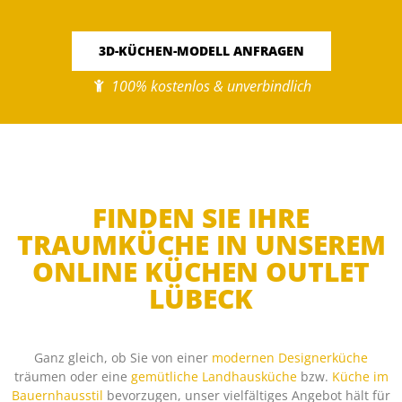
3D-KÜCHEN-MODELL ANFRAGEN
100% kostenlos & unverbindlich
FINDEN SIE IHRE
TRAUMKÜCHE IN UNSEREM
ONLINE KÜCHEN OUTLET
LÜBECK
Ganz gleich, ob Sie von einer
modernen Designerküche
träumen oder eine
gemütliche Landhausküche
bzw.
Küche im
Bauernhausstil
bevorzugen, unser vielfältiges Angebot hält für